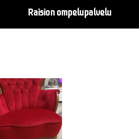
R
a
i
s
i
o
n
o
m
p
e
l
u
p
a
l
v
e
l
u