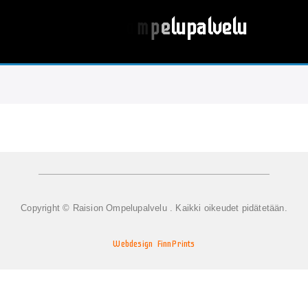
u
p
l
a
l
v
e
l
u
Copyright © Raision Ompelupalvelu . Kaikki oikeudet pidätetään.
Webdesign FinnPrints