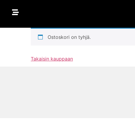
ETUSIVU
Ostoskori on tyhjä.
HINNASTO
Takaisin kauppaan
VERKKOKAUPPA
YHTEYSTIEDOT